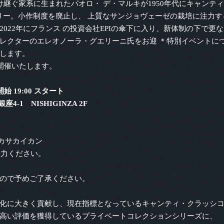
継ぐ家系に生まれたパオロ・ デ・マルキが1950年代にキャンティ
リー。小作制度を廃止し、 上質なサンジョヴェーゼの栽培に注力す
022年にフランス の投資会社EPIの傘下に入り、新体制の下で
レクターのエレオノーラ・グエリーニ氏をお迎 ＊特別イベントに
します。
開催いたします。
開始 19:00 スタート
1 NISHIGINZA 2F
ミカサカイカン
入力ください。
ので予めご了承ください。
化に大きく貢献し、現在指標となっているキャンティ・クラッシ
高い評価を獲得しているプライベートコレクションシリーズに、