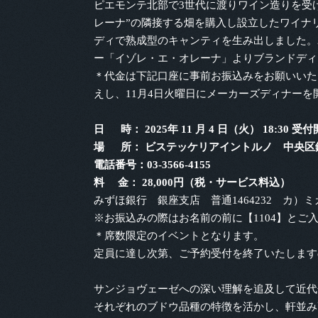
ピエモンテ北部で3世代に渡りワイン造りを受け
レーナ”の隣接する畑を購入し設立したワイナ
ディで熟成型のキャンティを生み出しました。2
ー「イゾレ・エ・オレーナ」よりブランドディ
＊代金は下記口座に事前お振込みをお願いいた
えし、11月4日火曜日にメーカーズディナーを
日 時： 2025年 11 月 4 日（火） 18:30 受付
場 所： ビステッケリアイントルノ 中央区銀座4-
電話番号：03-3566-4155
料 金： 28,000円（税・サービス料込）
みずほ銀行 銀座支店 普通1464232 カ）
※お振込みの際はお名前の前に【1104】とご
＊席数限定のイベントとなります。
定員に達し次第、ご予約受付を終了いたします
サンジョヴェーゼへの深い理解を追及して近代
それぞれのブドウ品種の特徴を活かし、軒並み