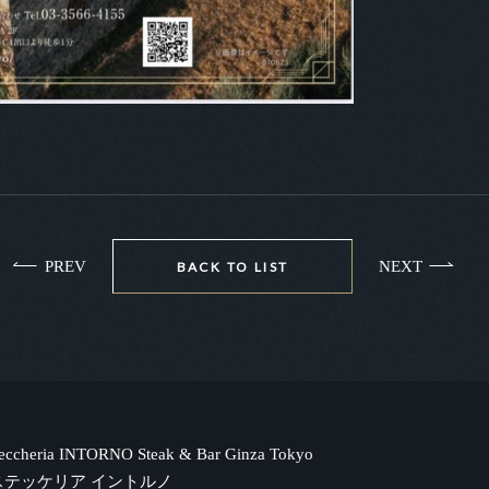
PREV
NEXT
BACK TO LIST
teccheria INTORNO Steak & Bar Ginza Tokyo
ステッケリア イントルノ