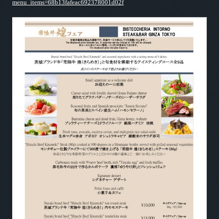
menu_items=68b13fafeac692378001d02f