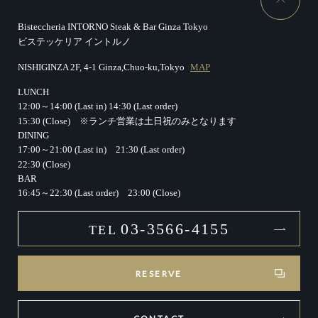
Bisteccheria INTORNO Steak & Bar Ginza Tokyo
ビステッケリア イントルノ
NISHIGINZA 2F, 4-1 Ginza,Chuo-ku,Tokyo
MAP
LUNCH
12:00～14:00 (Last in)
14:30 (Last order)
15:30 (Close)
※ランチ営業は土日祝のみとなります
DINING
17:00～21:00 (Last in)
21:30 (Last order)
22:30 (Close)
BAR
16:45～22:30 (Last order)
23:00 (Close)
03-3566-4155
TEL
RESERVE