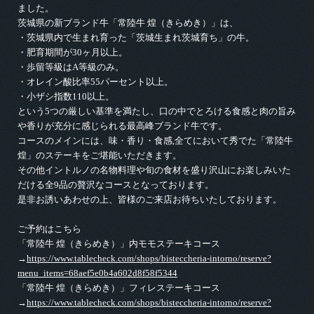
ました。
茨城県の新ブランド牛「常陸牛 煌（きらめき）」は、
・茨城県内で生まれ育った「茨城生まれ茨城育ち」の牛。
・肥育期間が30ヶ月以上。
・歩留等級はA等級のみ。
・オレイン酸比率55パーセント以上。
・小ザシ指数110以上。
という5つの厳しい基準を満たし、口の中でとろける食感と肉の旨み
や香りが充分に感じられる最高峰ブランド牛です。
コースのメインには、味・香り・食感,全てにおいて秀でた「常陸牛
煌」のステーキをご堪能いただきます。
その他イントルノの名物料理や旬の食材を盛り沢山にお楽しみいた
だける全9品の贅沢なコースとなっております。
是非お誘いあわせの上、皆様のご来店お待ちいたしております。
ご予約はこちら
「常陸牛 煌（きらめき）」内モモステーキコース
→
https://www.tablecheck.com/shops/bisteccheria-intorno/reserve?
menu_items=68aef5e0b4a602d8f58f5344
「常陸牛 煌（きらめき）」フィレステーキコース
→
https://www.tablecheck.com/shops/bisteccheria-intorno/reserve?