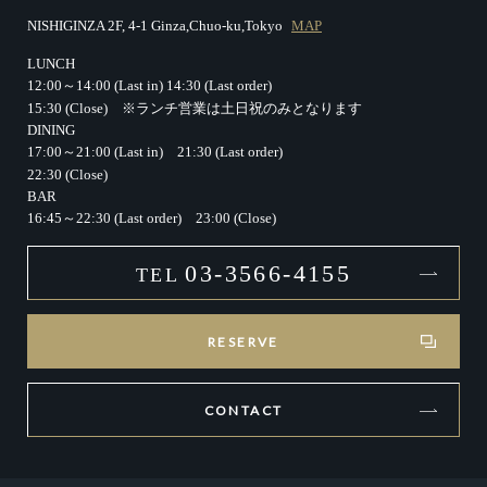
NISHIGINZA 2F, 4-1 Ginza,Chuo-ku,Tokyo
MAP
LUNCH
12:00～14:00 (Last in)
14:30 (Last order)
15:30 (Close)
※ランチ営業は土日祝のみとなります
DINING
17:00～21:00 (Last in)
21:30 (Last order)
22:30 (Close)
BAR
16:45～22:30 (Last order)
23:00 (Close)
03-3566-4155
TEL
RESERVE
CONTACT