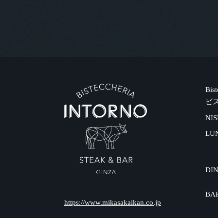
Bis
ビ
NIS
LU
DI
BA
https://www.mikasakaikan.co.jp