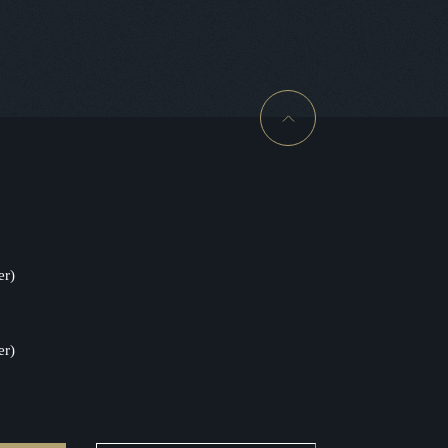
er)
er)