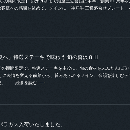
6/30(火)の期間限定】 おかげさまで銀座三笠会館は本年、創業101
お客様への感謝を込めて、メインに「神戸牛 三種盛合せプレート」
夏へ」特選ステーキで味わう 旬の贅沢８皿
までの期間限定で、特選ステーキを主役に、旬の食材をふんだんに取
ごとに表情を変える前菜から、旨みあふれるメイン、余韻を楽しむデ
現。
続きを読む
パラガス入荷いたしました。