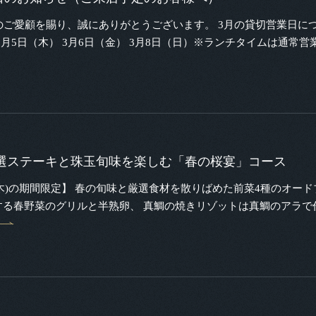
ご愛顧を賜り、誠にありがとうございます。 3月の貸切営業日に
3月5日（木） 3月6日（金） 3月8日（日）※ランチタイムは通常営
選ステーキと珠玉旬味を楽しむ「春の桜宴」コース
4/30(木)の期間限定】 春の旬味と厳選食材を散りばめた前菜4種の
する春野菜のグリルと半熟卵、 真鯛の焼きリゾットは真鯛のアラで