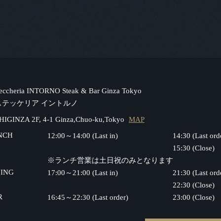
teccheria INTORNO Steak & Bar Ginza Tokyo
ステッケリア イントルノ
HIGINZA 2F, 4-1 Ginza,Chuo-ku,Tokyo
MAP
NCH
12:00～14:00 (Last in)
14:30 (Last ord
15:30 (Close)
※ランチ営業は土日祝のみとなります
NING
17:00～21:00 (Last in)
21:30 (Last ord
22:30 (Close)
R
16:45～22:30 (Last order)
23:00 (Close)