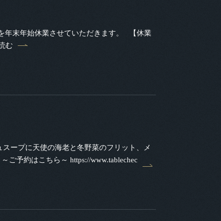
を年末年始休業させていただきます。 【休業
読む
ュスープに天使の海老と冬野菜のフリット、メ
ら～ https://www.tablechec