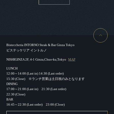
Bisteccheria INTORNO Steak & Bar Ginza Tokyo
ビステッケリア イントルノ
NISHIGINZA 2F, 4-1 Ginza,Chuo-ku,Tokyo
MAP
LUNCH
12:00～14:00 (Last in)
14:30 (Last order)
15:30 (Close)
※ランチ営業は土日祝のみとなります
DINING
17:00～21:00 (Last in)
21:30 (Last order)
22:30 (Close)
BAR
16:45～22:30 (Last order)
23:00 (Close)