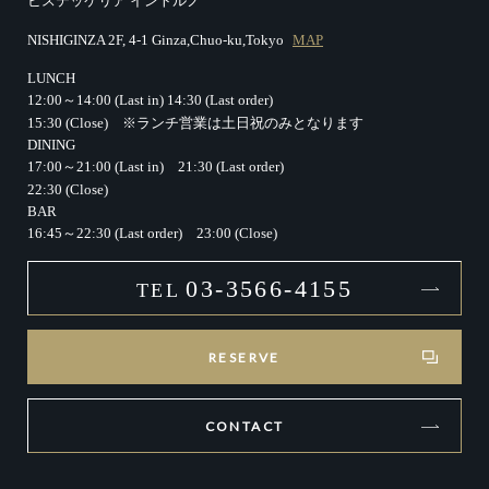
ビステッケリア イントルノ
NISHIGINZA 2F, 4-1 Ginza,Chuo-ku,Tokyo
MAP
LUNCH
12:00～14:00 (Last in)
14:30 (Last order)
15:30 (Close)
※ランチ営業は土日祝のみとなります
DINING
17:00～21:00 (Last in)
21:30 (Last order)
22:30 (Close)
BAR
16:45～22:30 (Last order)
23:00 (Close)
03-3566-4155
TEL
RESERVE
CONTACT