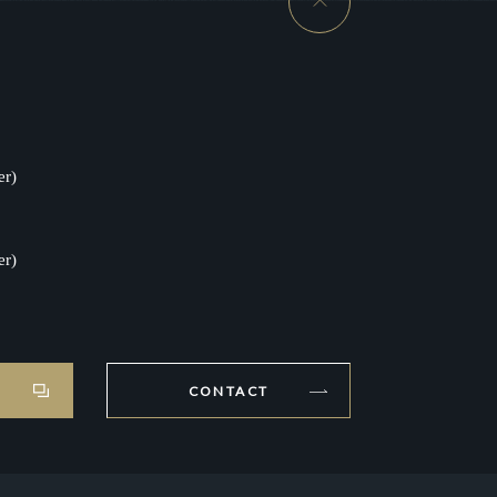
er)
er)
CONTACT