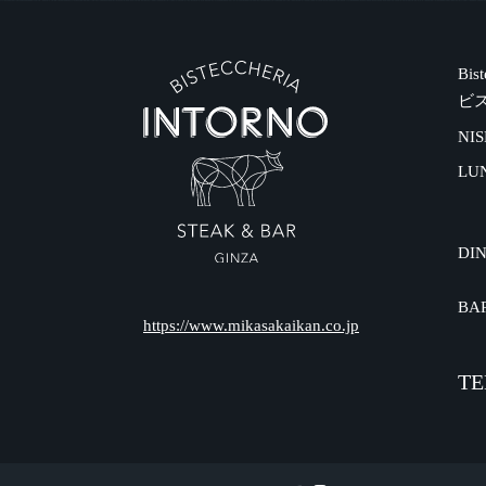
Bis
ビ
NIS
LU
DI
BA
https://www.mikasakaikan.co.jp
TE