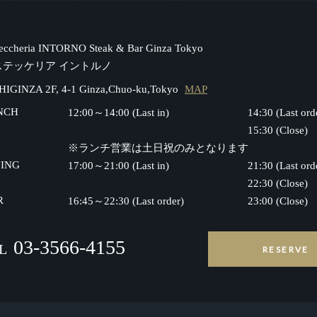
teccheria INTORNO Steak & Bar Ginza Tokyo
ステッケリア イントルノ
HIGINZA 2F, 4-1 Ginza,Chuo-ku,Tokyo
MAP
NCH
12:00～14:00 (Last in)
14:30 (Last ord
15:30 (Close)
※ランチ営業は土日祝のみとなります
NING
17:00～21:00 (Last in)
21:30 (Last ord
22:30 (Close)
R
16:45～22:30 (Last order)
23:00 (Close)
03-3566-4155
L
RESERVE