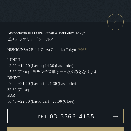
Bisteccheria INTORNO Steak & Bar Ginza Tokyo
ビステッケリア イントルノ
NISHIGINZA 2F, 4-1 Ginza,Chuo-ku,Tokyo
MAP
LUNCH
12:00～14:00 (Last in)
14:30 (Last order)
15:30 (Close)
※ランチ営業は土日祝のみとなります
DINING
17:00～21:00 (Last in)
21:30 (Last order)
22:30 (Close)
BAR
16:45～22:30 (Last order)
23:00 (Close)
03-3566-4155
TEL