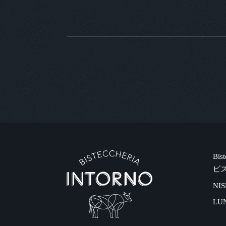
Bis
ビ
NIS
LU