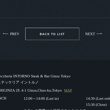
PREV
NEXT
BACK TO LIST
teccheria INTORNO Steak & Bar Ginza Tokyo
ステッケリア イントルノ
HIGINZA 2F, 4-1 Ginza,Chuo-ku,Tokyo
MAP
NCH
12:00～14:00 (Last in)
14:30 (Last ord
15:30 (Close)