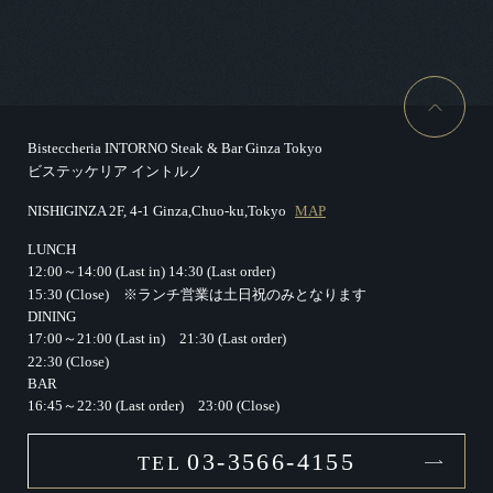
Bisteccheria INTORNO Steak & Bar Ginza Tokyo
ビステッケリア イントルノ
NISHIGINZA 2F, 4-1 Ginza,Chuo-ku,Tokyo
MAP
LUNCH
12:00～14:00 (Last in)
14:30 (Last order)
15:30 (Close)
※ランチ営業は土日祝のみとなります
DINING
17:00～21:00 (Last in)
21:30 (Last order)
22:30 (Close)
BAR
16:45～22:30 (Last order)
23:00 (Close)
03-3566-4155
TEL