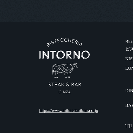
Bis
ビ
NIS
LU
DI
BA
https://www.mikasakaikan.co.jp
TE