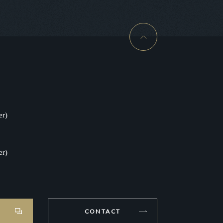
er)
er)
CONTACT