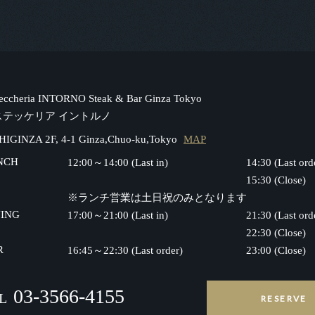
teccheria INTORNO Steak & Bar Ginza Tokyo
ステッケリア イントルノ
HIGINZA 2F, 4-1 Ginza,Chuo-ku,Tokyo
MAP
NCH
12:00～14:00 (Last in)
14:30 (Last ord
15:30 (Close)
※ランチ営業は土日祝のみとなります
NING
17:00～21:00 (Last in)
21:30 (Last ord
22:30 (Close)
R
16:45～22:30 (Last order)
23:00 (Close)
03-3566-4155
L
RESERVE