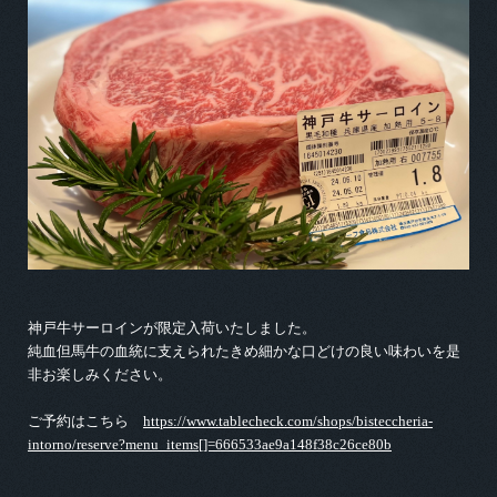
神戸牛サーロインが限定入荷いたしました。
純血但馬牛の血統に支えられたきめ細かな口どけの良い味わいを是
非お楽しみください。
ご予約はこちら
https://www.tablecheck.com/shops/bisteccheria-
intorno/reserve?menu_items[]=666533ae9a148f38c26ce80b