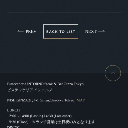
PREV
NEXT
BACK TO LIST
Bisteccheria INTORNO Steak & Bar Ginza Tokyo
ビステッケリア イントルノ
NISHIGINZA 2F, 4-1 Ginza,Chuo-ku,Tokyo
MAP
LUNCH
12:00～14:00 (Last in)
14:30 (Last order)
15:30 (Close)
※ランチ営業は土日祝のみとなります
DINING