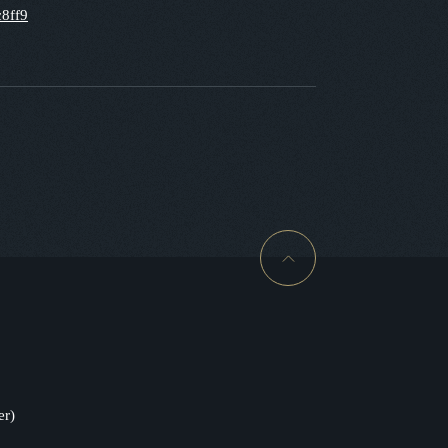
c8ff9
er)