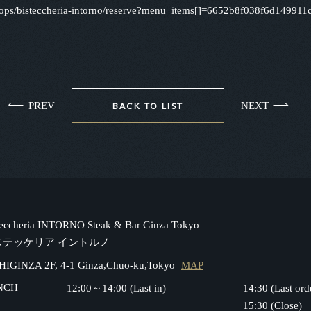
hops/bisteccheria-intorno/reserve?menu_items[]=6652b8f038f6d149911
PREV
NEXT
BACK TO LIST
teccheria INTORNO Steak & Bar Ginza Tokyo
ステッケリア イントルノ
HIGINZA 2F, 4-1 Ginza,Chuo-ku,Tokyo
MAP
NCH
12:00～14:00 (Last in)
14:30 (Last ord
15:30 (Close)