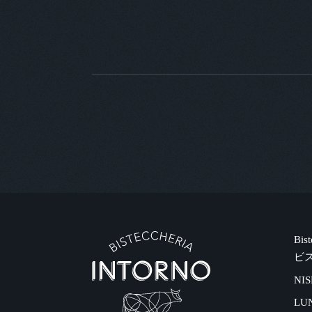
Bis
ビ
NIS
LU