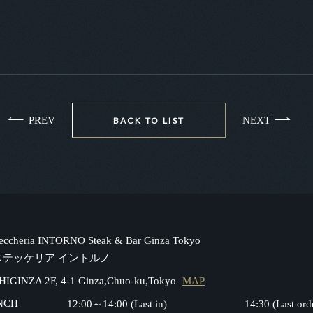
PREV
NEXT
BACK TO LIST
teccheria INTORNO Steak & Bar Ginza Tokyo
ステッケリア イントルノ
HIGINZA 2F, 4-1 Ginza,Chuo-ku,Tokyo
MAP
NCH
12:00～14:00 (Last in)
14:30 (Last ord