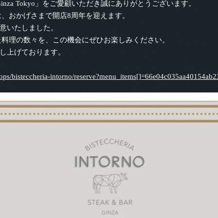
 & Bar Ginza Tokyo」をご愛顧いただき誠にありがとうございます。
店は、おかげさまで開店8周年を迎えます。
意いたしました。
た料理の数々を、この機会にぜひお楽しみください。
し上げております。
hops/bisteccheria-intorno/reserve?menu_items[]=66e04c035aa40154ab